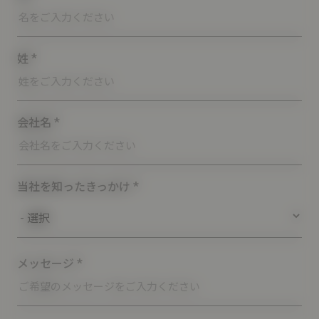
姓 *
会社名 *
当社を知ったきっかけ *
メッセージ *