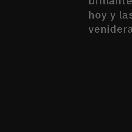
brillant
hoy y la
venider