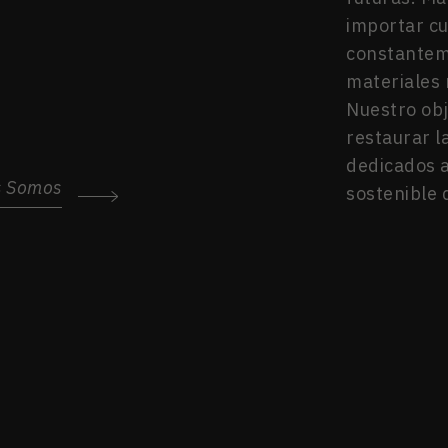
importar c
constanteme
materiales 
Nuestro obj
restaurar l
dedicados a 
s Somos
sostenible 