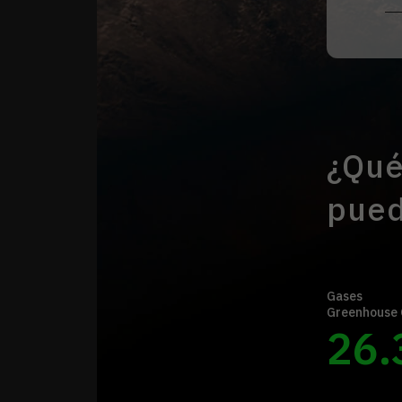
¿Qué
pued
Gases
Greenhouse 
26.