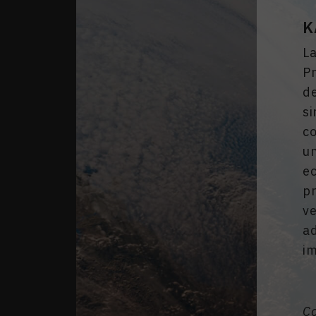
K
L
Pr
d
si
c
un
ec
p
v
ad
i
C