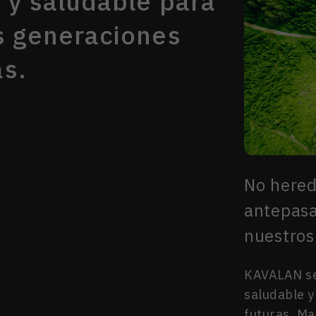
e y saludable para
s generaciones
as.
No hered
antepasa
nuestros 
KAVALAN se
saludable y
futuras. Ma