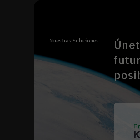
Nuestras Soluciones
Únet
futu
posi