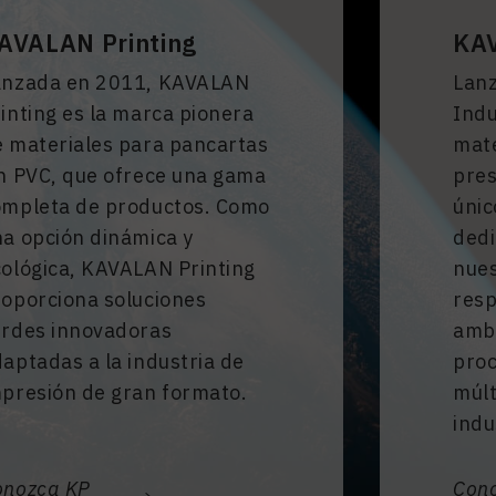
KAV
AVALAN Printing
Lan
anzada en 2011, KAVALAN
Indu
inting es la marca pionera
mate
e materiales para pancartas
pres
n PVC, que ofrece una gama
únic
ompleta de productos. Como
ded
a opción dinámica y
nues
ológica, KAVALAN Printing
resp
roporciona soluciones
ambi
erdes innovadoras
proc
aptadas a la industria de
múlt
mpresión de gran formato.
indu
onozca KP
Cono