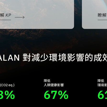
解 KP
瞭解 
VALAN 對減少環境影響的成
降低
降低
O2 eq.)
人類健康影響
環境
3
%
67
%
6