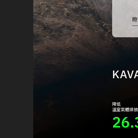
瞭
KA
降低
溫室氣體排放(C
26.