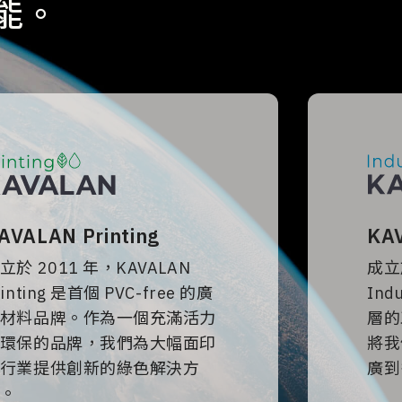
能。
KAV
AVALAN Printing
成立
立於 2011 年，KAVALAN
Ind
rinting 是首個 PVC-free 的廣
層的
材料品牌。作為一個充滿活力
將我
環保的品牌，我們為大幅面印
廣到
行業提供創新的綠色解決方
。