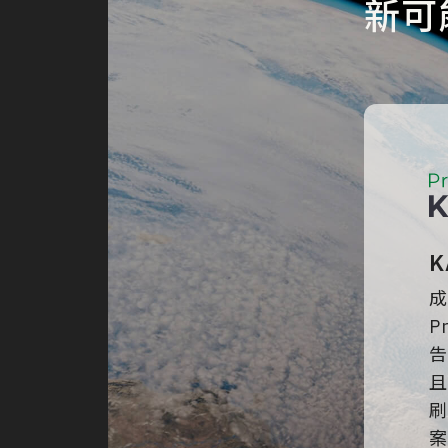
新可
K
成
P
告
且
刷
案