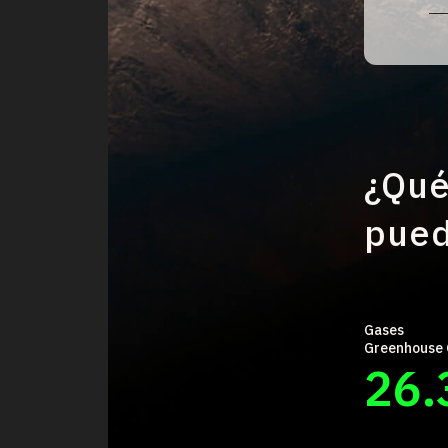
¿Qué
pued
Gases
Greenhouse 
26.