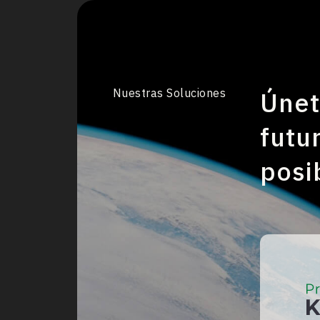
Nuestras Soluciones
Únet
futu
posi