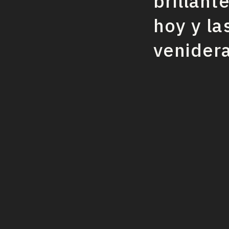
brillant
hoy y la
venider