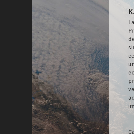
K
L
Pr
d
si
c
un
ec
p
v
ad
i
C