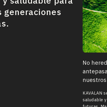
e y saludable para
s generaciones
as.
No hered
antepasa
nuestros 
KAVALAN se
saludable y
futuras. Ma