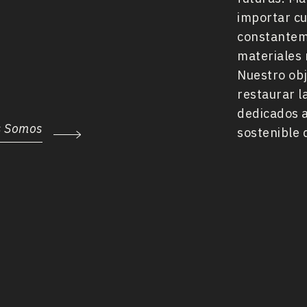
importar c
constanteme
materiales 
Nuestro obj
restaurar l
dedicados a 
s Somos
sostenible 