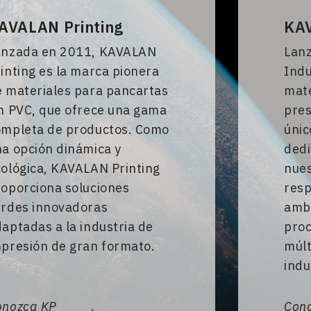
KAV
AVALAN Printing
Lan
anzada en 2011, KAVALAN
Indu
inting es la marca pionera
mate
e materiales para pancartas
pres
n PVC, que ofrece una gama
únic
ompleta de productos. Como
ded
a opción dinámica y
nues
ológica, KAVALAN Printing
resp
roporciona soluciones
ambi
erdes innovadoras
proc
aptadas a la industria de
múlt
mpresión de gran formato.
indu
onozca KP
Cono